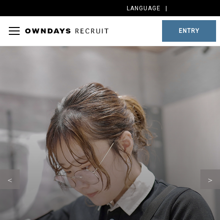
LANGUAGE
ENTRY
＜
＞