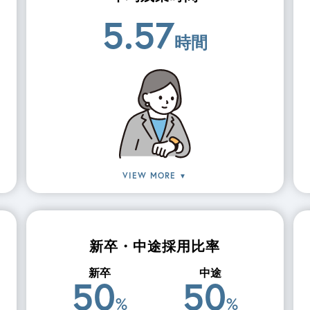
5.57
時間
VIEW MORE
▼
新卒・中途採用比率
新卒
中途
50
50
%
%