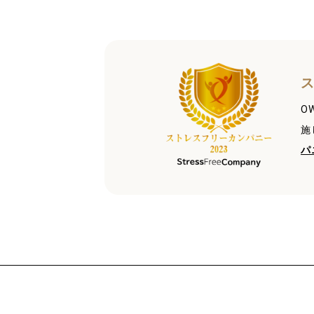
O
施
パ