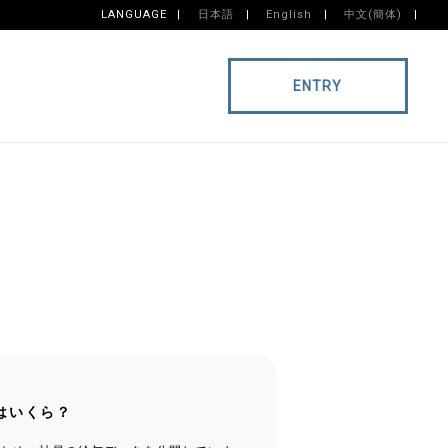
LANGUAGE
日本語
English
中文(簡体)
ENTRY
はいくら？