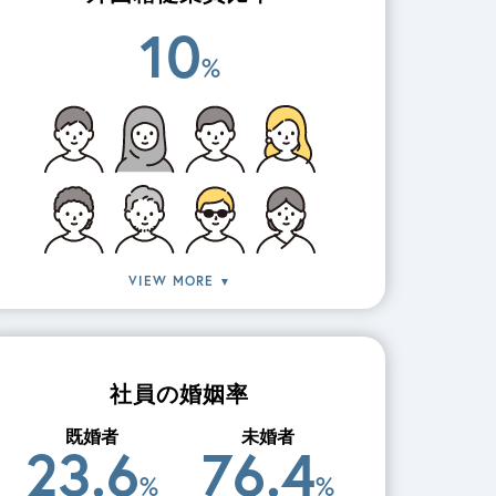
10
%
VIEW MORE
▼
社員の婚姻率
既婚者
未婚者
23.6
76.4
%
%